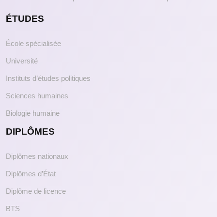
ÉTUDES
École spécialisée
Université
Instituts d’études politiques
Sciences humaines
Biologie humaine
DIPLÔMES
Diplômes nationaux
Diplômes d’État
Diplôme de licence
BTS