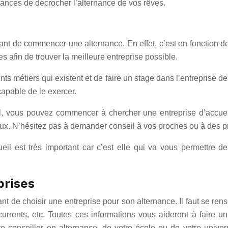
hances de décrocher l’alternance de vos rêves.
avant de commencer une alternance. En effet, c’est en fonction d
ies afin de trouver la meilleure entreprise possible.
rents métiers qui existent et de faire un stage dans l’entreprise
apable de le exercer.
el, vous pouvez commencer à chercher une entreprise d’accueil
mieux. N’hésitez pas à demander conseil à vos proches ou à des p
cueil est très important car c’est elle qui va vous permettre
prises
nt de choisir une entreprise pour son alternance. Il faut se rens
 concurrents, etc. Toutes ces informations vous aideront à fai
 conseiller en alternance, de votre école ou de votre univer